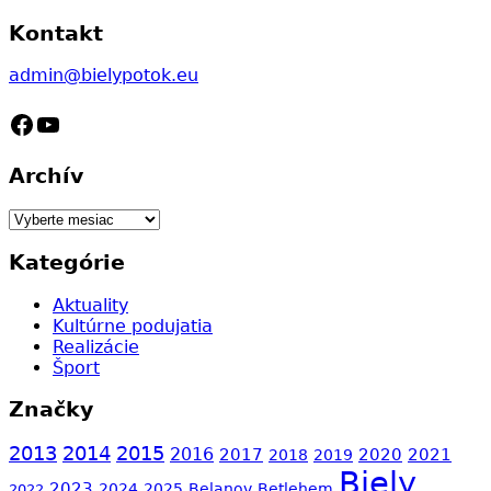
Kontakt
admin@bielypotok.eu
Facebook
YouTube
Archív
Archív
Kategórie
Aktuality
Kultúrne podujatia
Realizácie
Šport
Značky
2013
2014
2015
2016
2017
2020
2021
2018
2019
Biely
2023
2024
2025
Belanov
Betlehem
2022