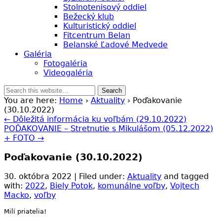
Stolnotenisový oddiel
Bežecký klub
Kulturistický oddiel
Fitcentrum Belan
Belanské Ľadové Medvede
Galéria
Fotogaléria
Videogaléria
You are here:
Home
›
Aktuality
› Poďakovanie
(30.10.2022)
← Dôležitá informácia ku voľbám (29.10.2022)
POĎAKOVANIE – Stretnutie s Mikulášom (05.12.2022)
+ FOTO →
Poďakovanie (30.10.2022)
30. októbra 2022 | Filed under:
Aktuality
and tagged
with:
2022
,
Biely Potok
,
komunálne voľby
,
Vojtech
Macko
,
voľby
Milí priatelia!