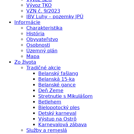
Vývoz TKO
VZN č. 9/2023
IBV Luhy – pozemky JPÚ
Informácie
Charakteristika
História
Obyvateľstvo
Osobnosti
Územný plán
Mapa
Zo života
Tradičné akcie
Belanský fašiang
Belanská 15-ka
Belanské gance
Deň Zeme
Stretnutie s Mikulášom
Betlehem
Bielopotocký ples
Detský karneval
Výstup na Ostrô
Karnevalová zábava
Služby a remeslá