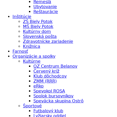
Remeslá
Ubytovanie
Reštaurácie
Inštitúcie
ZŠ Biely Potok
MŠ Biely Potok
Kultúrny dom
Slovenská pošta
Zdravotnícke zariadenie
Knižnica
Farnosť
Organizácie a spolky
Kultúrne
OZ Centrum Belanov
Červený kríž
Klub dôchodcov
ZMM (RRR)
eRko
Spevokol ROSA
Spolok bursovníkov
Spevácka skupina Ostrô
Športové
Futbalový klub
Lyžiarsky oddiel