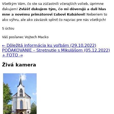
Všetkým Vám, čo ste sa zúčastnili včerajších volieb, úprimne
ďakujem!
Zvlášť ďakujem tým, čo mi dôverujú a dali hlas
mne a novému primátorovi Ľubovi Kubáňovi!
Neberiem to
ako výhru, ale ako záväzok splniť čo najviac pre nás všetkých!
S úctou
Váš poslanec Vojtech Macko
← Dôležitá informácia ku voľbám (29.10.2022)
POĎAKOVANIE – Stretnutie s Mikulášom (05.12.2022)
+ FOTO →
Živá kamera