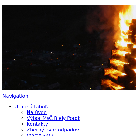
Biely Potok – Ružomberok
Navigation
Úradná tabuľa
Na úvod
Výbor MsČ Biely Potok
Kontakty
Zberný dvor odpadov
Vývoz SZO