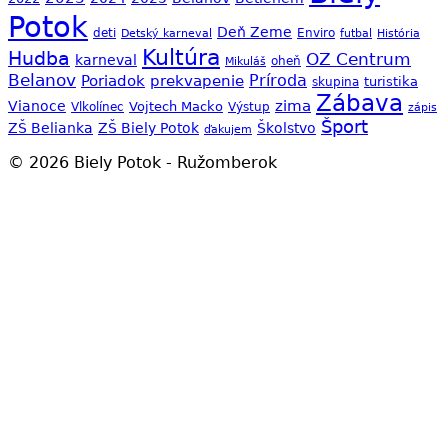
Potok
Deň Zeme
Enviro
deti
Detský karneval
futbal
História
Kultúra
Hudba
OZ Centrum
karneval
oheň
Mikuláš
Belanov
Príroda
Poriadok
prekvapenie
skupina
turistika
Zábava
zima
Vianoce
Vojtech Macko
Vlkolínec
Výstup
zápis
Šport
ZŠ Belianka
ZŠ Biely Potok
Školstvo
ďakujem
© 2026 Biely Potok - Ružomberok