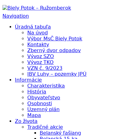
Biely Potok – Ružomberok
Navigation
Úradná tabuľa
Na úvod
Výbor MsČ Biely Potok
Kontakty
Zberný dvor odpadov
Vývoz SZO
Vývoz TKO
VZN č. 9/2023
IBV Luhy – pozemky JPÚ
Informácie
Charakteristika
História
Obyvateľstvo
Osobnosti
Územný plán
Mapa
Zo života
Tradičné akcie
Belanský fašiang
Belanská 15-ka