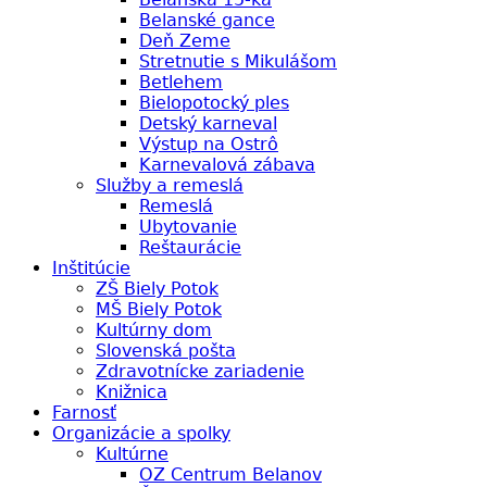
Belanské gance
Deň Zeme
Stretnutie s Mikulášom
Betlehem
Bielopotocký ples
Detský karneval
Výstup na Ostrô
Karnevalová zábava
Služby a remeslá
Remeslá
Ubytovanie
Reštaurácie
Inštitúcie
ZŠ Biely Potok
MŠ Biely Potok
Kultúrny dom
Slovenská pošta
Zdravotnícke zariadenie
Knižnica
Farnosť
Organizácie a spolky
Kultúrne
OZ Centrum Belanov