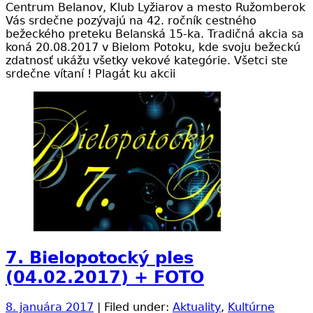
Centrum Belanov, Klub Lyžiarov a mesto Ružomberok
Vás srdečne pozývajú na 42. ročník cestného
bežeckého preteku Belanská 15-ka. Tradičná akcia sa
koná 20.08.2017 v Bielom Potoku, kde svoju bežeckú
zdatnosť ukážu všetky vekové kategórie. Všetci ste
srdečne vítaní ! Plagát ku akcii
7. Bielopotocký ples
(04.02.2017) + FOTO
8. januára 2017
| Filed under:
Aktuality
,
Kultúrne