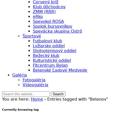
Červený kríž
Klub dôchodcov
ZMM (RRR)
eRko
Spevokol ROSA
Spolok bursovníkov
Spevácka skupina Ostrô
Športové
Futbalový klub
Lyžiarsky oddiel
Stolnotenisový oddiel
Bežecký klub
Kulturistický oddiel
Fitcentrum Belan
Belanské Ľadové Medvede
Galéria
Fotogaléria
Videogaléria
You are here:
Home
› Entries tagged with "Belanov"
Currently browsing tag