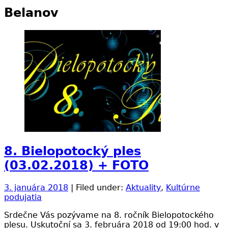
Belanov
8. Bielopotocký ples
(03.02.2018) + FOTO
3. januára 2018
| Filed under:
Aktuality
,
Kultúrne
podujatia
Srdečne Vás pozývame na 8. ročník Bielopotockého
plesu. Uskutoční sa 3. februára 2018 od 19:00 hod. v