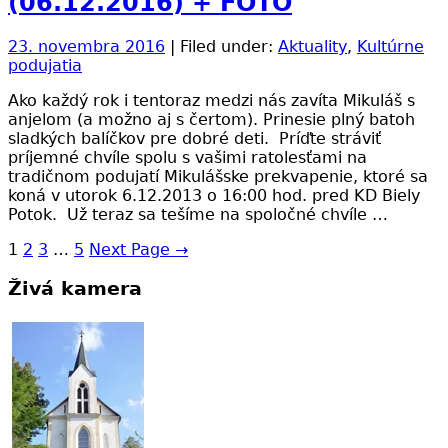
(06.12.2016) + FOTO
23. novembra 2016
| Filed under:
Aktuality
,
Kultúrne
podujatia
Ako každý rok i tentoraz medzi nás zavíta Mikuláš s
anjelom (a možno aj s čertom). Prinesie plný batoh
sladkých balíčkov pre dobré deti. Príďte stráviť
príjemné chvíle spolu s vašimi ratolesťami na
tradičnom podujatí Mikulášske prekvapenie, ktoré sa
koná v utorok 6.12.2013 o 16:00 hod. pred KD Biely
Potok. Už teraz sa tešíme na spoločné chvíle …
1
2
3
…
5
Next Page
→
Živá kamera