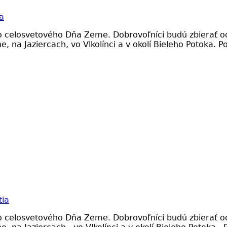
a
do celosvetového Dňa Zeme. Dobrovoľníci budú zbierať 
line, na Jaziercach, vo Vlkolínci a v okolí Bieleho Potoka
tia
do celosvetového Dňa Zeme. Dobrovoľníci budú zbierať 