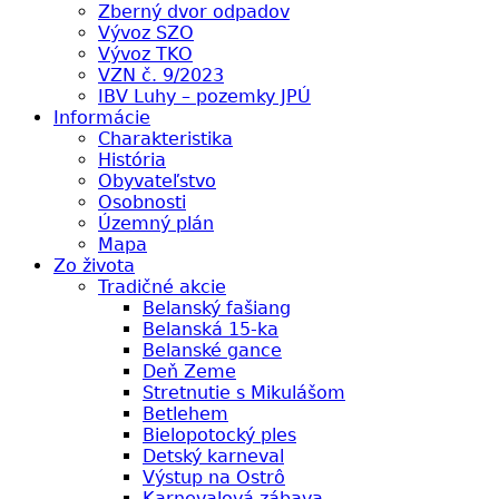
Zberný dvor odpadov
Vývoz SZO
Vývoz TKO
VZN č. 9/2023
IBV Luhy – pozemky JPÚ
Informácie
Charakteristika
História
Obyvateľstvo
Osobnosti
Územný plán
Mapa
Zo života
Tradičné akcie
Belanský fašiang
Belanská 15-ka
Belanské gance
Deň Zeme
Stretnutie s Mikulášom
Betlehem
Bielopotocký ples
Detský karneval
Výstup na Ostrô
Karnevalová zábava