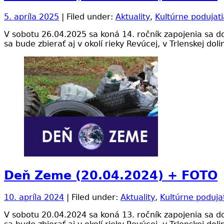
5. apríla 2025
| Filed under:
Aktuality
,
Kultúrne podujati
V sobotu 26.04.2025 sa koná 14. ročník zapojenia sa 
sa bude zbierať aj v okolí rieky Revúcej, v Trlenskej do
Deň Zeme (20.04.2024) + FOTO
10. apríla 2024
| Filed under:
Aktuality
,
Kultúrne poduja
V sobotu 20.04.2024 sa koná 13. ročník zapojenia sa 