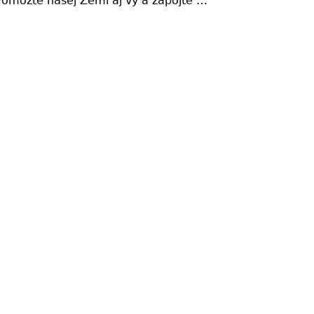
 . Pomôžte našej Zemi aj vy a zapojte …