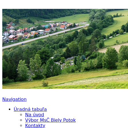
Biely Potok – Ružomberok
Navigation
Úradná tabuľa
Na úvod
Výbor MsČ Biely Potok
Kontakty