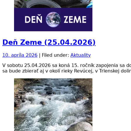
Deň Zeme (25.04.2026)
10. apríla 2026
| Filed under:
Aktuality
V sobotu 25.04.2026 sa koná 15. ročník zapojenia sa 
sa bude zbierať aj v okolí rieky Revúcej, v Trlenskej do