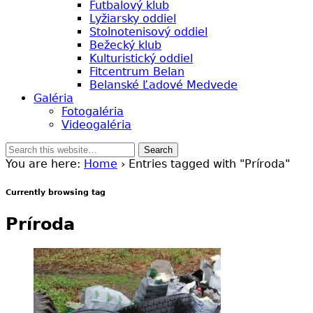
Futbalový klub
Lyžiarsky oddiel
Stolnotenisový oddiel
Bežecký klub
Kulturistický oddiel
Fitcentrum Belan
Belanské Ľadové Medvede
Galéria
Fotogaléria
Videogaléria
You are here:
Home
› Entries tagged with "Príroda"
Currently browsing tag
Príroda