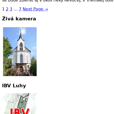
sa bude zbierať aj v okolí rieky Revúcej, v Trlenskej dol
1
2
3
…
7
Next Page
→
Živá kamera
IBV Luhy