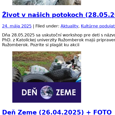
Život v našich potokoch (28.05.
24. mája 2025
| Filed under:
Aktuality
,
Kultúrne podujat
Dňa 28.05.2025 sa uskutoční workshop pre deti s názvo
PhD. z Katolíckej univerzity Ružomberok majú pripraven
Ružomberok. Pozrite si plagát ku akcii
Deň Zeme (26.04.2025) + FOTO