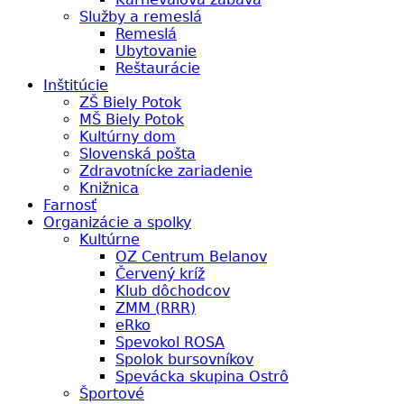
Služby a remeslá
Remeslá
Ubytovanie
Reštaurácie
Inštitúcie
ZŠ Biely Potok
MŠ Biely Potok
Kultúrny dom
Slovenská pošta
Zdravotnícke zariadenie
Knižnica
Farnosť
Organizácie a spolky
Kultúrne
OZ Centrum Belanov
Červený kríž
Klub dôchodcov
ZMM (RRR)
eRko
Spevokol ROSA
Spolok bursovníkov
Spevácka skupina Ostrô
Športové