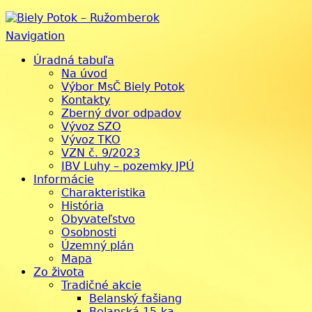
Biely Potok – Ružomberok
Navigation
Úradná tabuľa
Na úvod
Výbor MsČ Biely Potok
Kontakty
Zberný dvor odpadov
Vývoz SZO
Vývoz TKO
VZN č. 9/2023
IBV Luhy – pozemky JPÚ
Informácie
Charakteristika
História
Obyvateľstvo
Osobnosti
Územný plán
Mapa
Zo života
Tradičné akcie
Belanský fašiang
Belanská 15-ka