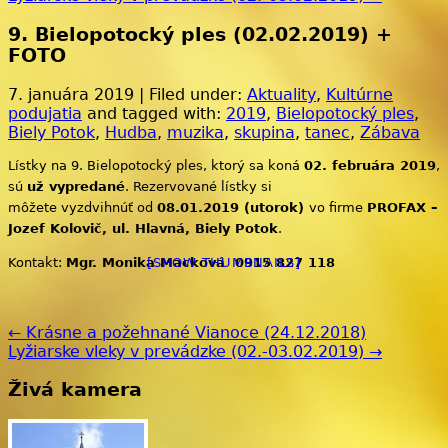
9. Bielopotocký ples (02.02.2019) +
FOTO
7. januára 2019 | Filed under:
Aktuality
,
Kultúrne
podujatia
and tagged with:
2019
,
Bielopotocký ples
,
Biely Potok
,
Hudba
,
muzika
,
skupina
,
tanec
,
Zábava
Lístky na 9. Bielopotocký ples, ktorý sa koná
02. februára 2019
,
sú
už vypredané
. Rezervované lístky si
môžete vyzdvihnúť od
08.01.2019 (utorok)
vo firme
PROFAX –
Jozef Kolovič, ul. Hlavná, Biely Potok
.
Kontakt:
Mgr. Monika Macková 0915 827 118
[SHOW THUMBNAILS]
← Krásne a požehnané Vianoce (24.12.2018)
Lyžiarske vleky v prevádzke (02.-03.02.2019) →
Živá kamera