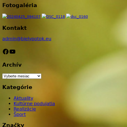
Fotogaléria
Kontakt
admin@bielypotok.eu
Facebook
YouTube
Archív
Archív
Kategórie
Aktuality
Kultúrne podujatia
Realizácie
Šport
Značky