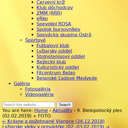
Červený kríž
Klub dôchodcov
ZMM (RRR)
eRko
Spevokol ROSA
Spolok bursovníkov
Spevácka skupina Ostrô
Športové
Futbalový klub
Lyžiarsky oddiel
Stolnotenisový oddiel
Bežecký klub
Kulturistický oddiel
Fitcentrum Belan
Belanské Ľadové Medvede
Galéria
Fotogaléria
Videogaléria
You are here:
Home
›
Aktuality
› 9. Bielopotocký ples
(02.02.2019) + FOTO
← Krásne a požehnané Vianoce (24.12.2018)
Lyžiarske vleky v prevádzke (02.-03.02.2019) →