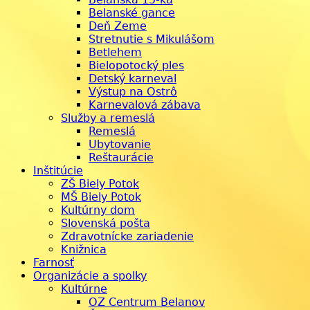
Belanské gance
Deň Zeme
Stretnutie s Mikulášom
Betlehem
Bielopotocký ples
Detský karneval
Výstup na Ostrô
Karnevalová zábava
Služby a remeslá
Remeslá
Ubytovanie
Reštaurácie
Inštitúcie
ZŠ Biely Potok
MŠ Biely Potok
Kultúrny dom
Slovenská pošta
Zdravotnícke zariadenie
Knižnica
Farnosť
Organizácie a spolky
Kultúrne
OZ Centrum Belanov