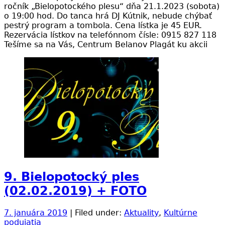
ročník „Bielopotockého plesu“ dňa 21.1.2023 (sobota)
o 19:00 hod. Do tanca hrá DJ Kútnik, nebude chýbať
pestrý program a tombola. Cena lístka je 45 EUR.
Rezervácia lístkov na telefónnom čísle: 0915 827 118
Tešíme sa na Vás, Centrum Belanov Plagát ku akcii
9. Bielopotocký ples
(02.02.2019) + FOTO
7. januára 2019
| Filed under:
Aktuality
,
Kultúrne
podujatia