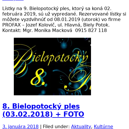
Lístky na 9. Bielopotocký ples, ktorý sa koná 02.
februára 2019, sú už vypredané. Rezervované lístky si
môžete vyzdvihnúť od 08.01.2019 (utorok) vo firme
PROFAX – Jozef Kolovič, ul. Hlavná, Biely Potok.
Kontakt: Mgr. Monika Macková 0915 827 118
8. Bielopotocký ples
(03.02.2018) + FOTO
3. januára 2018
| Filed under:
Aktuality
,
Kultúrne