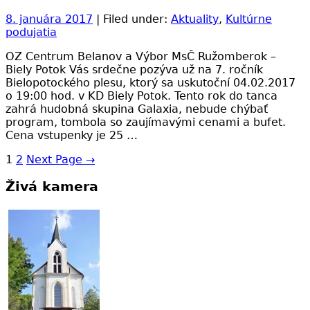
8. januára 2017
| Filed under:
Aktuality
,
Kultúrne
podujatia
OZ Centrum Belanov a Výbor MsČ Ružomberok –
Biely Potok Vás srdečne pozýva už na 7. ročník
Bielopotockého plesu, ktorý sa uskutoční 04.02.2017
o 19:00 hod. v KD Biely Potok. Tento rok do tanca
zahrá hudobná skupina Galaxia, nebude chýbať
program, tombola so zaujímavými cenami a bufet.
Cena vstupenky je 25 …
1
2
Next Page
→
Živá kamera