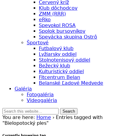
Červený kríž
Klub dôchodcov
ZMM (RRR)
eRko
Spevokol ROSA
Spolok bursovníkov
Spevácka skupina Ostrô
Športové
Futbalový klub
Lyžiarsky oddiel
Stolnotenisový oddiel
Bežecký klub
Kulturistický oddiel
Fitcentrum Belan
Belanské Ľadové Medvede
Galéria
Fotogaléria
Videogaléria
You are here:
Home
› Entries tagged with
"Bielopotocký ples"
Currently browsing tag