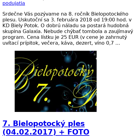
podujatia
Srdečne Vás pozývame na 8. ročník Bielopotockého
plesu. Uskutoční sa 3. februára 2018 od 19:00 hod. v
KD Biely Potok. O dobrú náladu sa postará hudobná
skupina Galaxia. Nebude chýbať tombola a zaujímavý
program. Cena lístku je 25 EUR (v cene je zahrnutý
uvítací prípitok, večera, káva, dezert, víno 0,7 …
7. Bielopotocký ples
(04.02.2017) + FOTO