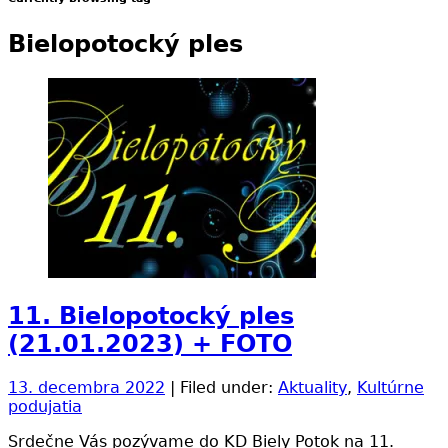
Bielopotocký ples
11. Bielopotocký ples
(21.01.2023) + FOTO
13. decembra 2022
| Filed under:
Aktuality
,
Kultúrne
podujatia
Srdečne Vás pozývame do KD Biely Potok na 11.