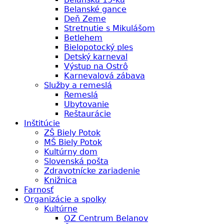
Belanské gance
Deň Zeme
Stretnutie s Mikulášom
Betlehem
Bielopotocký ples
Detský karneval
Výstup na Ostrô
Karnevalová zábava
Služby a remeslá
Remeslá
Ubytovanie
Reštaurácie
Inštitúcie
ZŠ Biely Potok
MŠ Biely Potok
Kultúrny dom
Slovenská pošta
Zdravotnícke zariadenie
Knižnica
Farnosť
Organizácie a spolky
Kultúrne
OZ Centrum Belanov