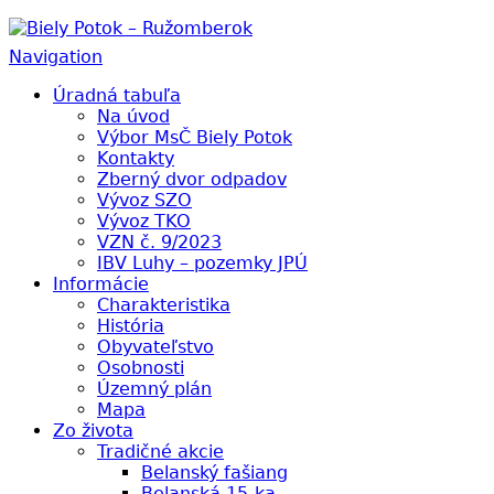
Biely Potok – Ružomberok
Navigation
Úradná tabuľa
Na úvod
Výbor MsČ Biely Potok
Kontakty
Zberný dvor odpadov
Vývoz SZO
Vývoz TKO
VZN č. 9/2023
IBV Luhy – pozemky JPÚ
Informácie
Charakteristika
História
Obyvateľstvo
Osobnosti
Územný plán
Mapa
Zo života
Tradičné akcie
Belanský fašiang
Belanská 15-ka