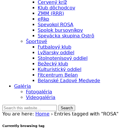
Červený kríž
Klub dôchodcov
ZMM (RRR)
eRko
Spevokol ROSA
Spolok bursovníkov
Spevácka skupina Ostrô
Športové
Futbalový klub
Lyžiarsky oddiel
Stolnotenisový oddiel
Bežecký klub
Kulturistický oddiel
Fitcentrum Belan
Belanské Ľadové Medvede
Galéria
Fotogaléria
Videogaléria
You are here:
Home
› Entries tagged with "ROSA"
Currently browsing tag