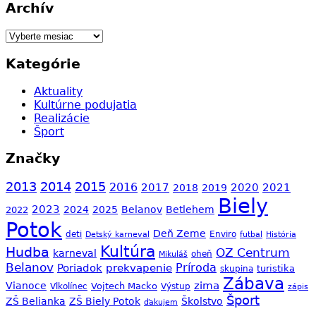
Archív
Archív
Kategórie
Aktuality
Kultúrne podujatia
Realizácie
Šport
Značky
2013
2014
2015
2016
2017
2020
2021
2018
2019
Biely
2023
2024
2025
Belanov
Betlehem
2022
Potok
Deň Zeme
Enviro
deti
Detský karneval
futbal
História
Kultúra
Hudba
OZ Centrum
karneval
oheň
Mikuláš
Belanov
Príroda
Poriadok
prekvapenie
skupina
turistika
Zábava
zima
Vianoce
Vojtech Macko
Vlkolínec
Výstup
zápis
Šport
ZŠ Belianka
ZŠ Biely Potok
Školstvo
ďakujem