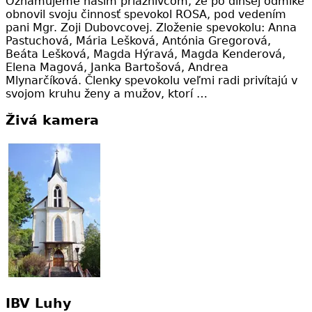
Oznamujeme naším priaznivcom, že po dlhšej odmlke
obnovil svoju činnosť spevokol ROSA, pod vedením
pani Mgr. Zoji Dubovcovej. Zloženie spevokolu: Anna
Pastuchová, Mária Lešková, Antónia Gregorová,
Beáta Lešková, Magda Hýravá, Magda Kenderová,
Elena Magová, Janka Bartošová, Andrea
Mlynarčíková. Členky spevokolu veľmi radi privítajú v
svojom kruhu ženy a mužov, ktorí …
Živá kamera
IBV Luhy