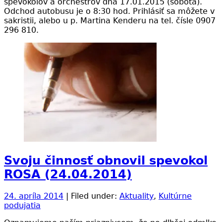
spevokolov a orchestrov dňa 17.01.2015 (sobota).
Odchod autobusu je o 8:30 hod. Prihlásiť sa môžete v
sakristii, alebo u p. Martina Kenderu na tel. čísle 0907
296 810.
Svoju činnosť obnovil spevokol
ROSA (24.04.2014)
24. apríla 2014
| Filed under:
Aktuality
,
Kultúrne
podujatia