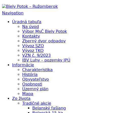
Biely Potok – Ružomberok
Navigation
Úradná tabuľa
Na úvod
Výbor MsČ Biely Potok
Kontakty
Zberný dvor odpadov
Vývoz SZO
Vývoz TKO
VZN č. 9/2023
IBV Luhy – pozemky JPÚ
Informácie
Charakteristika
História
Obyvateľstvo
Osobnosti
Územný plán
Mapa
Zo života
Tradičné akcie
Belanský fašiang
Belanská 15-ka