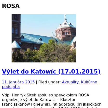
ROSA
Výlet do Katowíc (17.01.2015)
11. januára 2015
| Filed under:
Aktuality
,
Kultúrne
podujatia
Vdp. Henryk Sitek spolu so spevokolom ROSA
organizuje výlet do Katowíc – Klasztor
Franciszkanów Panewniki, na adoráciu pri jasličkách