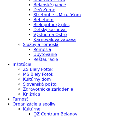
Belanské gance
Deň Zeme
Stretnutie s Mikulášom
Betlehem
Bielopotocký ples
Detský karneval
Výstup na Ostrô
Karnevalová zábava
Služby a remeslá
Remeslá
Ubytovanie
Reštaurácie
Inštitúcie
ZŠ Biely Potok
MŠ Biely Potok
Kultúrny dom
Slovenská pošta
Zdravotnícke zariadenie
Knižnica
Farnosť
Organizácie a spolky
Kultúrne
OZ Centrum Belanov