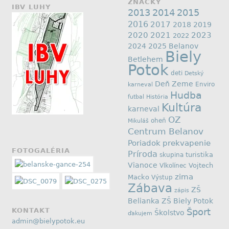
ZNAČKY
IBV LUHY
2013
2014
2015
2016
2017
2018
2019
2020
2021
2023
2022
2024
2025
Belanov
Biely
Betlehem
Potok
deti
Detský
Deň Zeme
Enviro
karneval
Hudba
futbal
História
Kultúra
karneval
OZ
oheň
Mikuláš
Centrum Belanov
Poriadok
prekvapenie
FOTOGALÉRIA
Príroda
skupina
turistika
Vianoce
Vojtech
Vlkolínec
zima
Macko
Výstup
Zábava
ZŠ
zápis
Belianka
ZŠ Biely Potok
KONTAKT
Šport
Školstvo
ďakujem
admin@bielypotok.eu