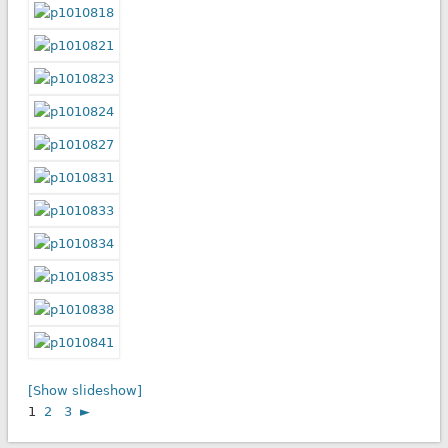
[Show slideshow]
1
2
3
►