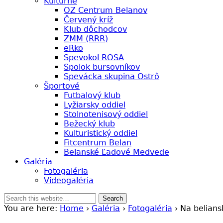
Kultúrne
OZ Centrum Belanov
Červený kríž
Klub dôchodcov
ZMM (RRR)
eRko
Spevokol ROSA
Spolok bursovníkov
Spevácka skupina Ostrô
Športové
Futbalový klub
Lyžiarsky oddiel
Stolnotenisový oddiel
Bežecký klub
Kulturistický oddiel
Fitcentrum Belan
Belanské Ľadové Medvede
Galéria
Fotogaléria
Videogaléria
You are here:
Home
›
Galéria
›
Fotogaléria
› Na belian