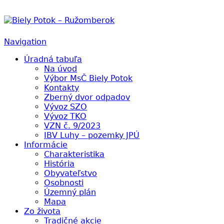
Biely Potok – Ružomberok
Navigation
Úradná tabuľa
Na úvod
Výbor MsČ Biely Potok
Kontakty
Zberný dvor odpadov
Vývoz SZO
Vývoz TKO
VZN č. 9/2023
IBV Luhy – pozemky JPÚ
Informácie
Charakteristika
História
Obyvateľstvo
Osobnosti
Územný plán
Mapa
Zo života
Tradičné akcie