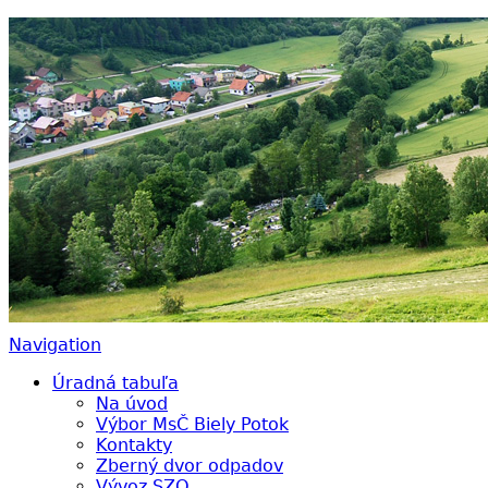
Biely Potok – Ružomberok
Navigation
Úradná tabuľa
Na úvod
Výbor MsČ Biely Potok
Kontakty
Zberný dvor odpadov
Vývoz SZO