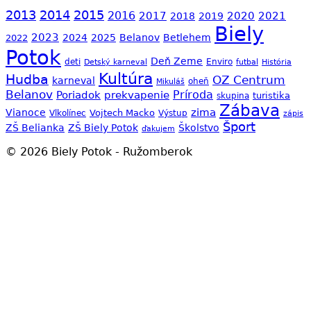
2013
2014
2015
2016
2017
2020
2021
2018
2019
Biely
2023
2024
2025
Belanov
Betlehem
2022
Potok
Deň Zeme
Enviro
deti
Detský karneval
futbal
História
Kultúra
Hudba
OZ Centrum
karneval
oheň
Mikuláš
Belanov
Príroda
Poriadok
prekvapenie
skupina
turistika
Zábava
zima
Vianoce
Vojtech Macko
Vlkolínec
Výstup
zápis
Šport
ZŠ Belianka
ZŠ Biely Potok
Školstvo
ďakujem
© 2026 Biely Potok - Ružomberok