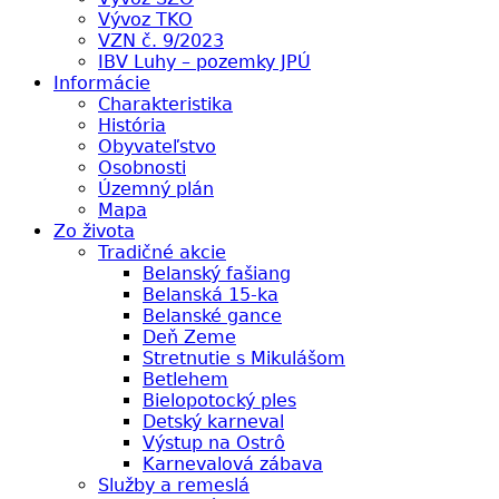
Vývoz TKO
VZN č. 9/2023
IBV Luhy – pozemky JPÚ
Informácie
Charakteristika
História
Obyvateľstvo
Osobnosti
Územný plán
Mapa
Zo života
Tradičné akcie
Belanský fašiang
Belanská 15-ka
Belanské gance
Deň Zeme
Stretnutie s Mikulášom
Betlehem
Bielopotocký ples
Detský karneval
Výstup na Ostrô
Karnevalová zábava
Služby a remeslá