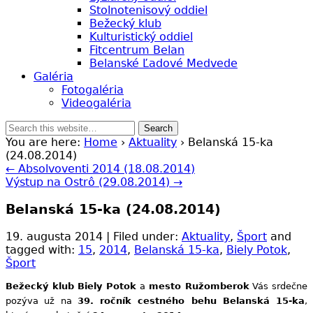
Stolnotenisový oddiel
Bežecký klub
Kulturistický oddiel
Fitcentrum Belan
Belanské Ľadové Medvede
Galéria
Fotogaléria
Videogaléria
You are here:
Home
›
Aktuality
› Belanská 15-ka
(24.08.2014)
← Absolvoventi 2014 (18.08.2014)
Výstup na Ostrô (29.08.2014) →
Belanská 15-ka (24.08.2014)
19. augusta 2014 | Filed under:
Aktuality
,
Šport
and
tagged with:
15
,
2014
,
Belanská 15-ka
,
Biely Potok
,
Šport
Bežecký klub Biely Potok
a
mesto Ružomberok
Vás srdečne
pozýva už na
39. ročník cestného behu Belanská 15-ka
,