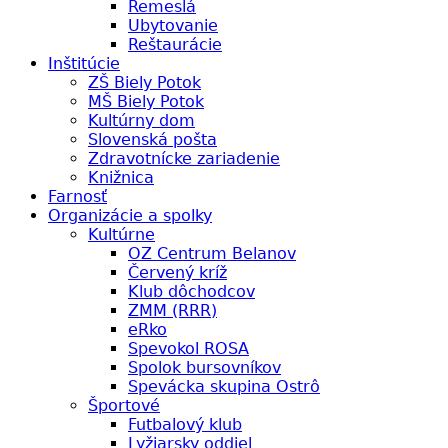
Remeslá
Ubytovanie
Reštaurácie
Inštitúcie
ZŠ Biely Potok
MŠ Biely Potok
Kultúrny dom
Slovenská pošta
Zdravotnícke zariadenie
Knižnica
Farnosť
Organizácie a spolky
Kultúrne
OZ Centrum Belanov
Červený kríž
Klub dôchodcov
ZMM (RRR)
eRko
Spevokol ROSA
Spolok bursovníkov
Spevácka skupina Ostrô
Športové
Futbalový klub
Lyžiarsky oddiel