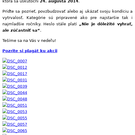
ktorá sa uskutoční
24. augusta 2014
.
Príďte sa pozrieť, povzbudzovať alebo aj ukázať svoju kondíciu a
vytrvalosť. Kategórie sú pripravené ako pre najstaršie tak i
najmladšie ročníky. Heslo stále platí
„Nie je dôležité vyhrať,
ale zúčastniť sa“
.
Tešíme sa na Vás v nedeľu!
Pozrite si plagát ku akcii