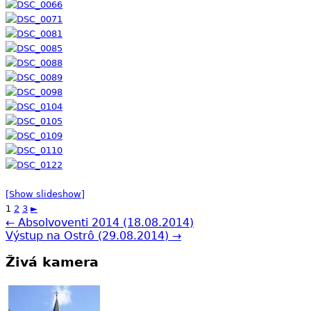
[Show slideshow]
1
2
3
►
← Absolvoventi 2014 (18.08.2014)
Výstup na Ostrô (29.08.2014) →
Živá kamera