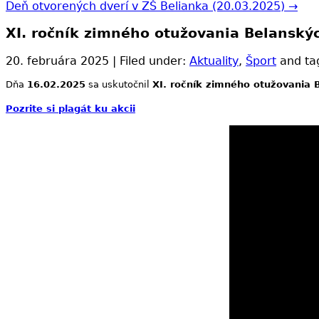
Deň otvorených dverí v ZŠ Belianka (20.03.2025) →
XI. ročník zimného otužovania Belansk
20. februára 2025 | Filed under:
Aktuality
,
Šport
and ta
Dňa
16.02.2025
sa uskutočnil
XI. ročník zimného otužovania
Pozrite si plagát ku akcii