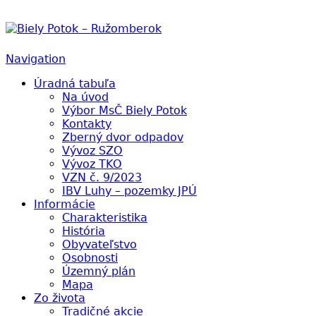
Biely Potok – Ružomberok
Navigation
Úradná tabuľa
Na úvod
Výbor MsČ Biely Potok
Kontakty
Zberný dvor odpadov
Vývoz SZO
Vývoz TKO
VZN č. 9/2023
IBV Luhy – pozemky JPÚ
Informácie
Charakteristika
História
Obyvateľstvo
Osobnosti
Územný plán
Mapa
Zo života
Tradičné akcie