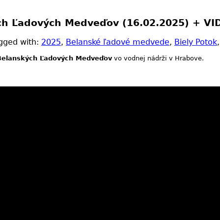
ých Ľadových Medveďov (16.02.2025) + VI
gged with:
2025
,
Belanské ľadové medvede
,
Biely Potok
 Belanských Ľadových Medveďov
vo vodnej nádrži v Hrabove.