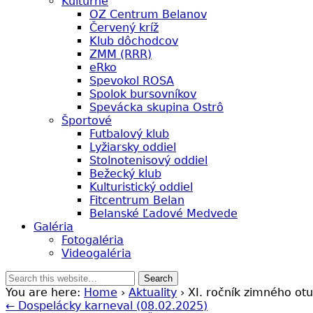
Kultúrne
OZ Centrum Belanov
Červený kríž
Klub dôchodcov
ZMM (RRR)
eRko
Spevokol ROSA
Spolok bursovníkov
Spevácka skupina Ostrô
Športové
Futbalový klub
Lyžiarsky oddiel
Stolnotenisový oddiel
Bežecký klub
Kulturistický oddiel
Fitcentrum Belan
Belanské Ľadové Medvede
Galéria
Fotogaléria
Videogaléria
You are here:
Home
›
Aktuality
› XI. ročník zimného o
← Dospelácky karneval (08.02.2025)