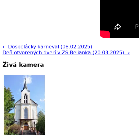
← Dospelácky karneval (08.02.2025)
Deň otvorených dverí v ZŠ Belianka (20.03.2025) →
Živá kamera