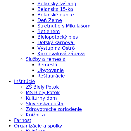
Belanský fašiang
Belanská 15-ka
Belanské gance
Deň Zeme
Stretnutie s Mikulášom
Betlehem
Bielopotocký ples
Detský karneval
Výstup na Ostrô
Karnevalová zábava
Služby a remeslá
Remeslá
Ubytovanie
Reštaurácie
Inštitúcie
ZŠ Biely Potok
MŠ Biely Potok
Kultúrny dom
Slovenská pošta
Zdravotnícke zariadenie
Knižnica
Farnosť
Organizácie a spolky