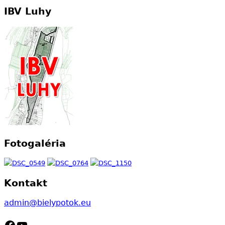
IBV Luhy
Fotogaléria
Kontakt
admin@bielypotok.eu
Facebook
YouTube